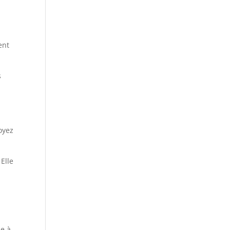
ent
s
a
oyez
Elle
ne à