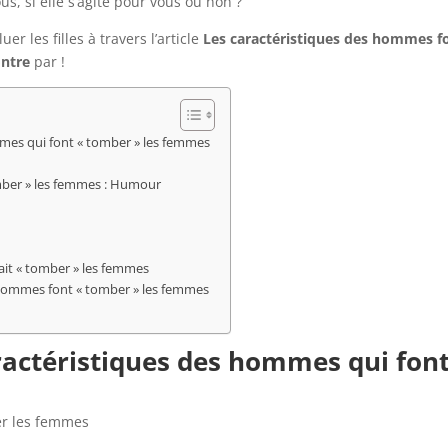
us, si elle s’agite pour vous ou non ?
r les filles à travers l’article
Les caractéristiques des hommes f
ontre
par !
mmes qui font « tomber » les femmes
mber » les femmes : Humour
fait « tomber » les femmes
s hommes font « tomber » les femmes
aractéristiques des hommes qui fon