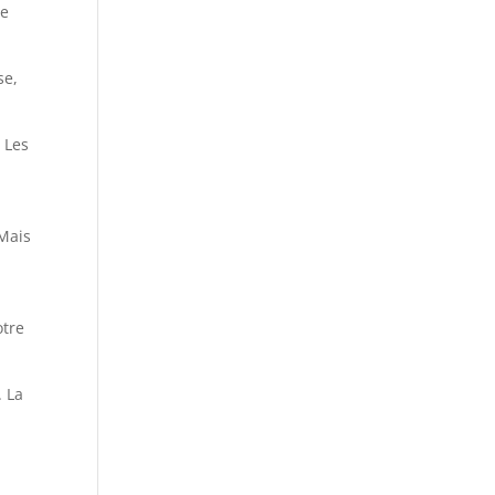
re
se,
 Les
 Mais
otre
. La