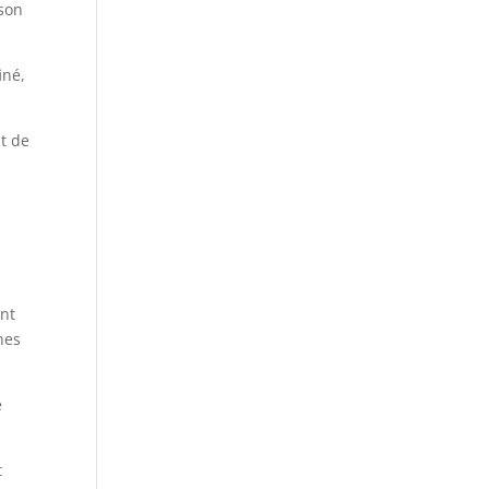
 son
iné,
nt de
ent
nes
e
t