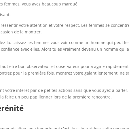
 les femmes, vous avez beaucoup marqué.
isant.
essentir votre attention et votre respect. Les femmes se concentr
casion de la montrer.
 aidez-la. Laissez les femmes vous voir comme un homme qui peut le
de confiance avec elles. Alors tu es vraiment devenu un homme qui 
 faut être bon observateur et observateur pour « agir » rapidement
ontrez pour la première fois, montrez votre galant lentement, ne s
votre intérêt par de petites actions sans que vous ayez à parler. 
la faire un peu papillonner lors de la première rencontre.
érénité
communication, peu importe qui c’est, le calme aidera cette person