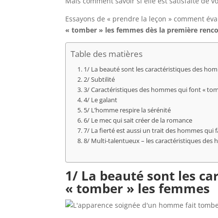
Mais comment savoir si elle est satisfaite de vo
Essayons de « prendre la leçon » comment évalue
« tomber » les femmes dès la première renc
Table des matières
1/ La beauté sont les caractéristiques des ho
2/ Subtilité
3/ Caractéristiques des hommes qui font « to
4/ Le galant
5/ L’homme respire la sérénité
6/ Le mec qui sait créer de la romance
7/ La fierté est aussi un trait des hommes qui 
8/ Multi-talentueux – les caractéristiques de
1/ La beauté sont les c
« tomber » les femmes