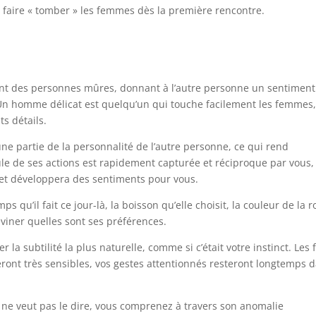
aire « tomber » les femmes dès la première rencontre.
nt des personnes mûres, donnant à l’autre personne un sentiment
 Un homme délicat est quelqu’un qui touche facilement les femmes, 
s détails.
 une partie de la personnalité de l’autre personne, ce qui rend
le de ses actions est rapidement capturée et réciproque par vous,
 et développera des sentiments pour vous.
s qu’il fait ce jour-là, la boisson qu’elle choisit, la couleur de la 
eviner quelles sont ses préférences.
la subtilité la plus naturelle, comme si c’était votre instinct. Les f
eront très sensibles, vos gestes attentionnés resteront longtemps 
e ne veut pas le dire, vous comprenez à travers son anomalie