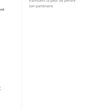
trahissent la peur de perdre
son partenaire
ont
t