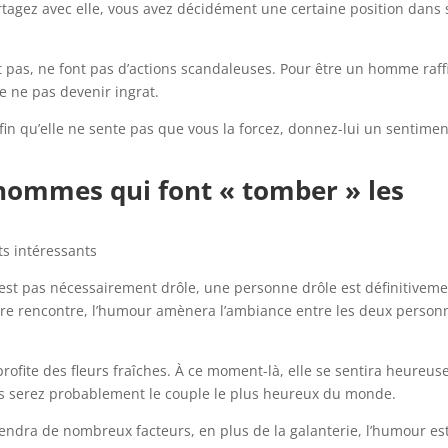
rtagez avec elle, vous avez décidément une certaine position dans
pas, ne font pas d’actions scandaleuses. Pour être un homme raff
de ne pas devenir ingrat.
afin qu’elle ne sente pas que vous la forcez, donnez-lui un sentime
 hommes qui font « tomber » les
 n’est pas nécessairement drôle, une personne drôle est définitivem
ière rencontre, l’humour amènera l’ambiance entre les deux person
profite des fleurs fraîches. À ce moment-là, elle se sentira heureus
vous serez probablement le couple le plus heureux du monde.
ndra de nombreux facteurs, en plus de la galanterie, l’humour es