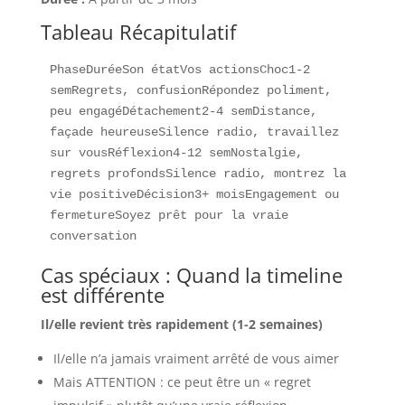
Tableau Récapitulatif
PhaseDuréeSon étatVos actionsChoc1-2 
semRegrets, confusionRépondez poliment, 
peu engagéDétachement2-4 semDistance, 
façade heureuseSilence radio, travaillez 
sur vousRéflexion4-12 semNostalgie, 
regrets profondsSilence radio, montrez la 
vie positiveDécision3+ moisEngagement ou 
fermetureSoyez prêt pour la vraie 
conversation
Cas spéciaux : Quand la timeline
est différente
Il/elle revient très rapidement (1-2 semaines)
Il/elle n’a jamais vraiment arrêté de vous aimer
Mais ATTENTION : ce peut être un « regret